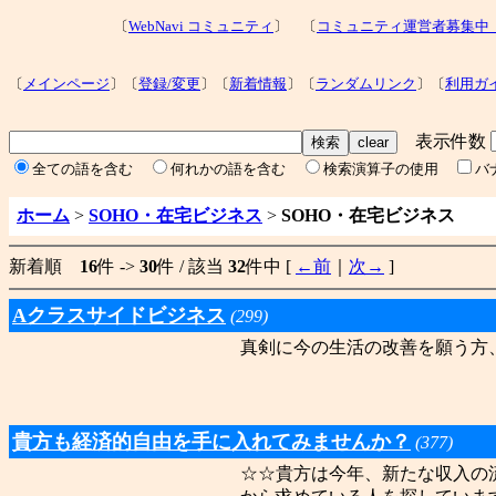
〔
WebNavi コミュニティ
〕 〔
コミュニティ運営者募集中
〔
メインページ
〕〔
登録/変更
〕〔
新着情報
〕〔
ランダムリンク
〕〔
利用ガ
表示件数
全ての語を含む
何れかの語を含む
検索演算子の使用
バ
ホーム
>
SOHO・在宅ビジネス
>
SOHO・在宅ビジネス
新着順
16
件 ->
30
件 / 該当
32
件中 [
←前
｜
次→
]
Aクラスサイドビジネス
(299)
真剣に今の生活の改善を願う方
貴方も経済的自由を手に入れてみませんか？
(377)
☆☆貴方は今年、新たな収入の