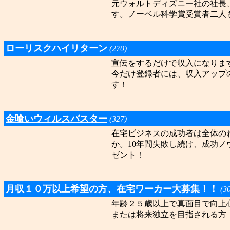
元ウォルトディズニー社の社長
す。ノーベル科学賞受賞者二人
ローリスクハイリターン
(270)
宣伝をするだけで収入になりま
今だけ登録者には、収入アップ
す！
金喰いウィルスバスター
(327)
在宅ビジネスの成功者は全体の
か。10年間失敗し続け、成功
ゼント！
月収１０万以上希望の方、在宅ワーカー大募集！！
(3
年齢２５歳以上で真面目で向上
または将来独立を目指される方